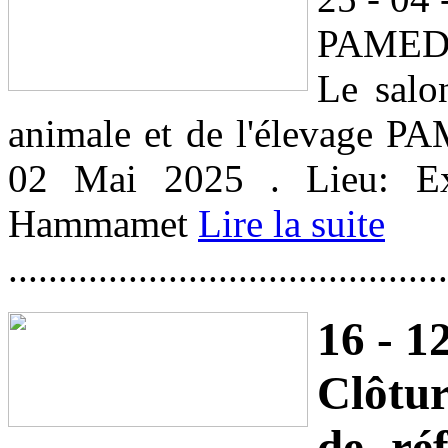
PAMED
Le salo
animale et de l'élevage P
02 Mai 2025 . Lieu: E
Hammamet
Lire la suite
............................................
16 - 12
Clôtur
de réf