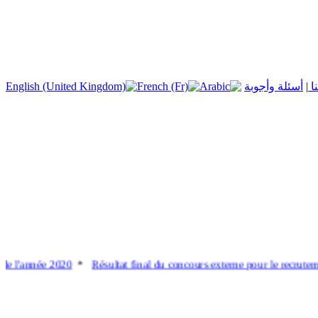
|
أسئلة وأجوبة
e l'année 2020
*
Résultat final du concours externe pour le recrutement