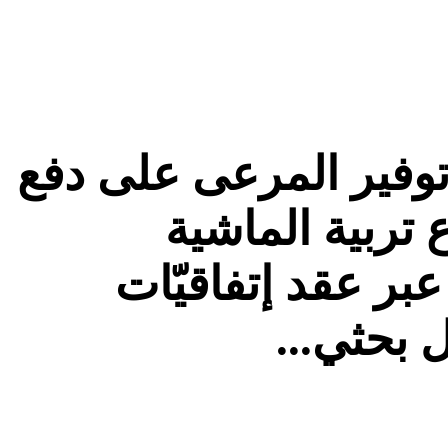
توفير المرعى على دفع
تربية الماشية
بر عقد إتفاقيّات
 بحثي...