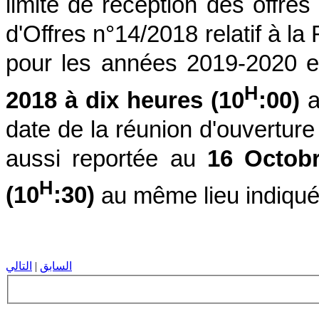
limite de réception des offre
d'Offres n°14/2018 relatif à l
pour les années 2019-2020 
H
2018 à dix heures (10
:00)
a
date de la réunion d'ouverture
aussi reportée au
16 Octob
H
(10
:30)
au même lieu indiqué
السابق
|
التالي