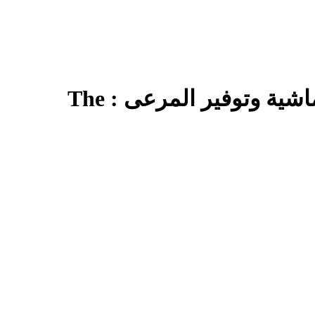
المنظمات والجمعيات التي لها علاقات تعاون وعمل مع ديوان تربية الماشية وتوفير المرعى : The