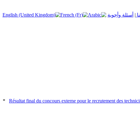
نا
|
أسئلة وأجوبة
*
Résultat final du concours externe pour le recrutement des techniciens