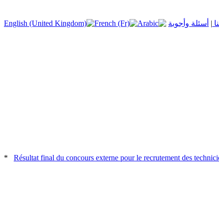
نا
|
أسئلة وأجوبة
*
Résultat final du concours externe pour le recrutement des techniciens