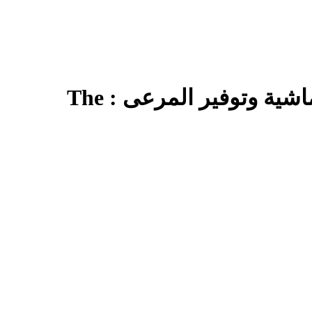
المنظمات والجمعيات التي لها علاقات تعاون وعمل مع ديوان تربية الماشية وتوفير المرعى : The