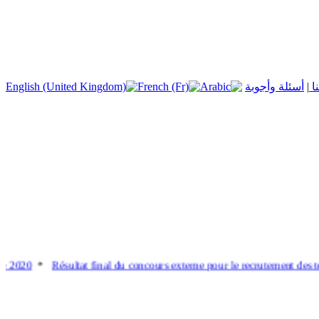
|
أسئلة وأجوبة
e 2020
*
Résultat final du concours externe pour le recrutement des te