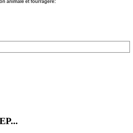
on animale et fourragère:
EP...