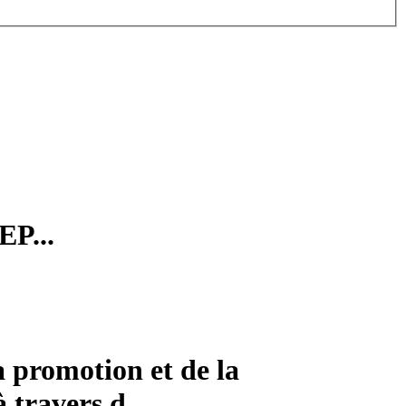
EP...
a promotion et de la
 travers d...