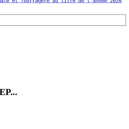
male et fourragère au titre de l'année 2020
EP...