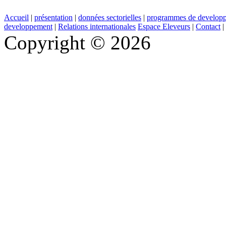
Accueil
|
présentation
|
données sectorielles
|
programmes de develop
developpement
|
Relations internationales
Espace Eleveurs
|
Contact
|
Copyright © 2026